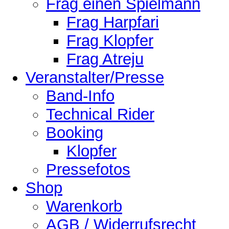
Frag einen Spielmann
Frag Harpfari
Frag Klopfer
Frag Atreju
Veranstalter/Presse
Band-Info
Technical Rider
Booking
Klopfer
Pressefotos
Shop
Warenkorb
AGB / Widerrufsrecht