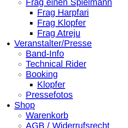
Frag einen Spielmann
Frag Harpfari
Frag Klopfer
Frag Atreju
Veranstalter/Presse
Band-Info
Technical Rider
Booking
Klopfer
Pressefotos
Shop
Warenkorb
AGB / Widerrufsrecht