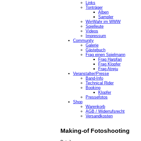
Links
Tonträger
Alben
Sampler
WirrWahr im WWW
Spielleute
Videos
Impressum
Community
Galerie
Gästebuch
Frag einen Spielmann
Frag Harpfari
Frag Klopfer
Frag Atreju
Veranstalter/Presse
Band-Info
Technical Rider
Booking
Klopfer
Pressefotos
Shop
Warenkorb
AGB / Widerrufsrecht
Versandkosten
Making-of Fotoshooting